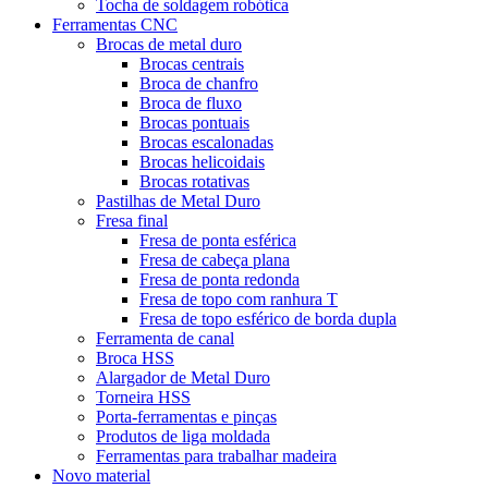
Tocha de soldagem robótica
Ferramentas CNC
Brocas de metal duro
Brocas centrais
Broca de chanfro
Broca de fluxo
Brocas pontuais
Brocas escalonadas
Brocas helicoidais
Brocas rotativas
Pastilhas de Metal Duro
Fresa final
Fresa de ponta esférica
Fresa de cabeça plana
Fresa de ponta redonda
Fresa de topo com ranhura T
Fresa de topo esférico de borda dupla
Ferramenta de canal
Broca HSS
Alargador de Metal Duro
Torneira HSS
Porta-ferramentas e pinças
Produtos de liga moldada
Ferramentas para trabalhar madeira
Novo material