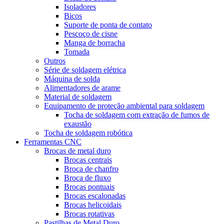
Isoladores
Bicos
Suporte de ponta de contato
Pescoço de cisne
Manga de borracha
Tomada
Outros
Série de soldagem elétrica
Máquina de solda
Alimentadores de arame
Material de soldagem
Equipamento de proteção ambiental para soldagem
Tocha de soldagem com extração de fumos de
exaustão
Tocha de soldagem robótica
Ferramentas CNC
Brocas de metal duro
Brocas centrais
Broca de chanfro
Broca de fluxo
Brocas pontuais
Brocas escalonadas
Brocas helicoidais
Brocas rotativas
Pastilhas de Metal Duro