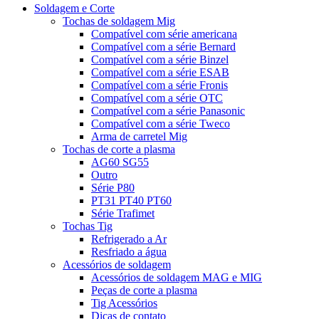
Soldagem e Corte
Tochas de soldagem Mig
Compatível com série americana
Compatível com a série Bernard
Compatível com a série Binzel
Compatível com a série ESAB
Compatível com a série Fronis
Compatível com a série OTC
Compatível com a série Panasonic
Compatível com a série Tweco
Arma de carretel Mig
Tochas de corte a plasma
AG60 SG55
Outro
Série P80
PT31 PT40 PT60
Série Trafimet
Tochas Tig
Refrigerado a Ar
Resfriado a água
Acessórios de soldagem
Acessórios de soldagem MAG e MIG
Peças de corte a plasma
Tig Acessórios
Dicas de contato