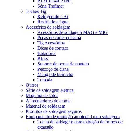
PT31 PT40 PT60
Série Trafimet
Tochas Tig
Refrigerado a Ar
Resfriado a água
Acessórios de soldagem
Acessórios de soldagem MAG e MIG
Peças de corte a plasma
Tig Acessórios
Dicas de contato
Isoladores
Bicos
Suporte de ponta de contato
Pescoço de cisne
Manga de borracha
Tomada
Outros
Série de soldagem elétrica
Máquina de solda
Alimentadores de arame
Material de soldagem
Produtos de soldagem seguros
Equipamento de proteção ambiental para soldagem
Tocha de soldagem com extração de fumos de
exaustão