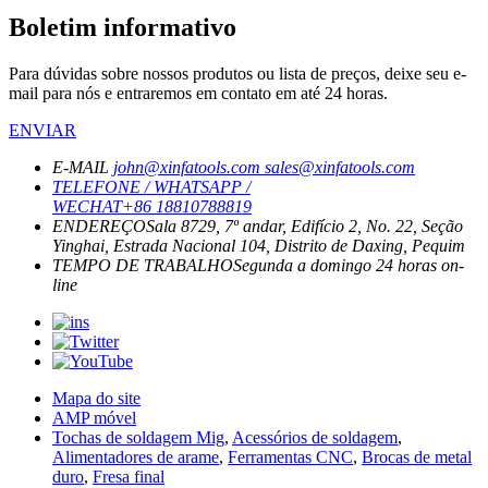
Boletim informativo
Para dúvidas sobre nossos produtos ou lista de preços, deixe seu e-
mail para nós e entraremos em contato em até 24 horas.
ENVIAR
E-MAIL
john@xinfatools.com
sales@xinfatools.com
TELEFONE / WHATSAPP /
WECHAT
+86 18810788819
ENDEREÇO
Sala 8729, 7º andar, Edifício 2, No. 22, Seção
Yinghai, Estrada Nacional 104, Distrito de Daxing, Pequim
TEMPO DE TRABALHO
Segunda a domingo
24 horas on-
line
Mapa do site
AMP móvel
Tochas de soldagem Mig
,
Acessórios de soldagem
,
Alimentadores de arame
,
Ferramentas CNC
,
Brocas de metal
duro
,
Fresa final