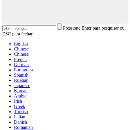
Pressione Enter para pesquisar ou
ESC para fechar
English
Chinese
Chinese
French
German
Portuguese
Spanish
Russian
Japanese
Korean
Arabic
Irish
Greek
Turkish
Italian
Danish
Romanian