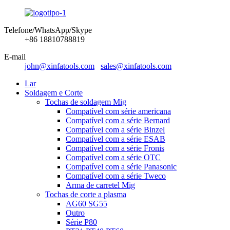
Telefone/WhatsApp/Skype
+86 18810788819
E-mail
john@xinfatools.com
sales@xinfatools.com
Lar
Soldagem e Corte
Tochas de soldagem Mig
Compatível com série americana
Compatível com a série Bernard
Compatível com a série Binzel
Compatível com a série ESAB
Compatível com a série Fronis
Compatível com a série OTC
Compatível com a série Panasonic
Compatível com a série Tweco
Arma de carretel Mig
Tochas de corte a plasma
AG60 SG55
Outro
Série P80